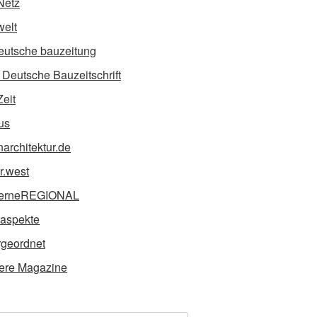
Netz
elt
eutsche bauzeitung
Deutsche Bauzeitschrift
Zeit
us
narchitektur.de
ur.west
erneREGIONAL
taspekte
geordnet
ere Magazine