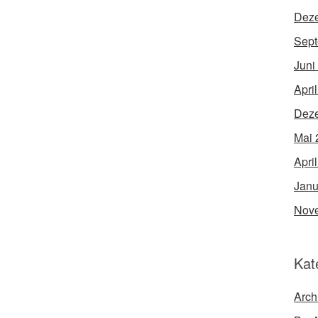
Dez
Sept
Juni
Apri
Dez
Mai 
Apri
Janu
Nov
Kat
Arch