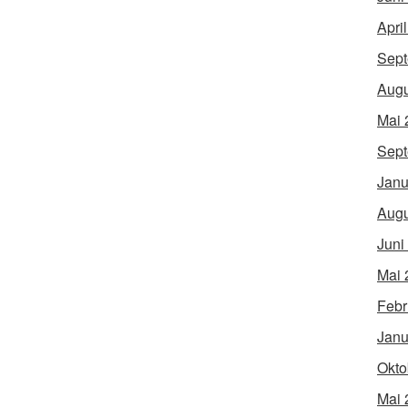
Apri
Sept
Augu
Mai 
Sept
Janu
Augu
Juni
Mai 
Febr
Janu
Okto
Mai 