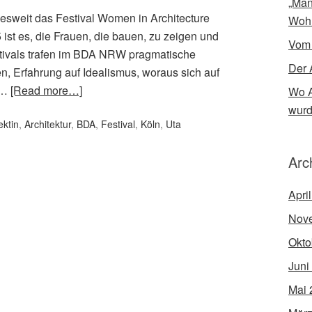
„Man
desweit das Festival Women in Architecture
Woh
 ist es, die Frauen, die bauen, zu zeigen und
Vom
estivals trafen im BDA NRW pragmatische
Der 
n, Erfahrung auf Idealismus, woraus sich auf
 …
[Read more…]
Wo A
wur
ektin
,
Architektur
,
BDA
,
Festival
,
Köln
,
Uta
Arc
Apri
Nov
Okto
Juni
Mai 