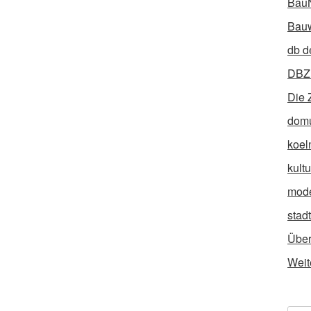
Bau
Bauw
db d
DBZ 
Die 
dom
koel
kult
mod
stad
Über
Weit