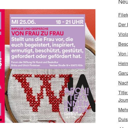
Neu
File
Der I
Viol
Bes
Von 
Heim
Ganz
Nach 
Titl
Jour
Mehr
Duis