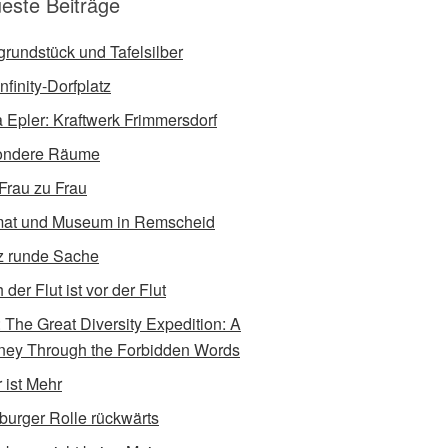
este Beiträge
tgrundstück und Tafelsilber
nfinity-Dorfplatz
a Epler: Kraftwerk Frimmersdorf
ondere Räume
Frau zu Frau
at und Museum in Remscheid
 runde Sache
der Flut ist vor der Flut
e: The Great Diversity Expedition: A
ney Through the Forbidden Words
 ist Mehr
burger Rolle rückwärts