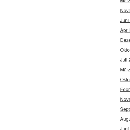
März
Nov
Juni
Apri
Dez
Okto
Juli
März
Okto
Febr
Nov
Sept
Augu
Juni