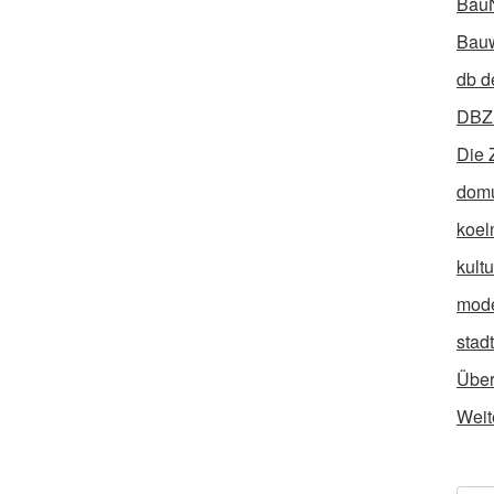
Bau
Bauw
db d
DBZ 
Die 
dom
koel
kult
mod
stad
Über
Weit