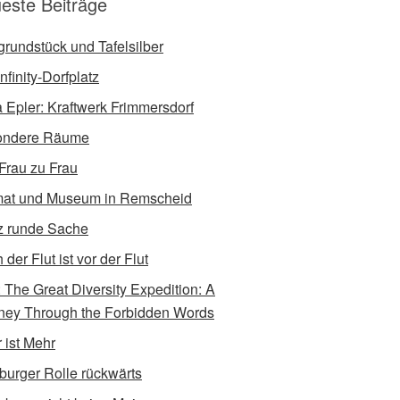
este Beiträge
tgrundstück und Tafelsilber
nfinity-Dorfplatz
a Epler: Kraftwerk Frimmersdorf
ondere Räume
Frau zu Frau
at und Museum in Remscheid
 runde Sache
der Flut ist vor der Flut
e: The Great Diversity Expedition: A
ney Through the Forbidden Words
 ist Mehr
burger Rolle rückwärts