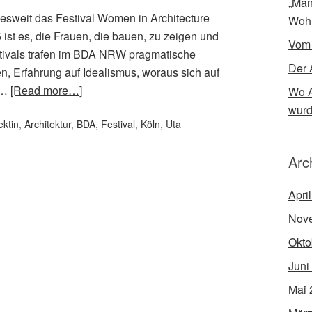
„Man
desweit das Festival Women in Architecture
Woh
 ist es, die Frauen, die bauen, zu zeigen und
Vom
estivals trafen im BDA NRW pragmatische
Der 
n, Erfahrung auf Idealismus, woraus sich auf
 …
[Read more…]
Wo A
wur
ektin
,
Architektur
,
BDA
,
Festival
,
Köln
,
Uta
Arc
Apri
Nov
Okto
Juni
Mai 