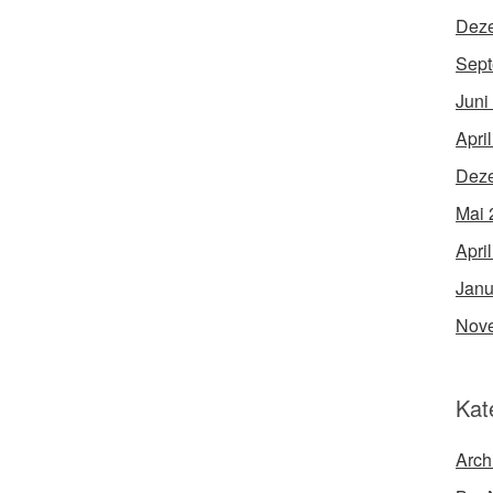
Dez
Sept
Juni
Apri
Dez
Mai 
Apri
Janu
Nov
Kat
Arch