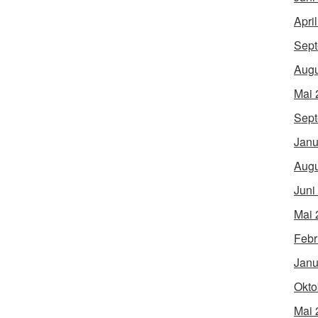
Apri
Sept
Augu
Mai 
Sept
Janu
Augu
Juni
Mai 
Febr
Janu
Okto
Mai 