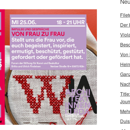
Neu
File
Der I
Viol
Bes
Von 
Heim
Ganz
Nach 
Titl
Jour
Mehr
Duis