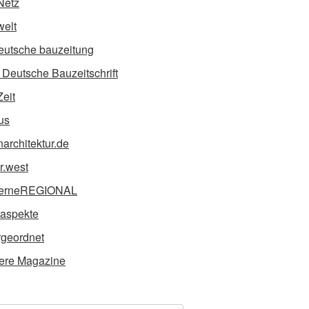
Netz
elt
eutsche bauzeitung
Deutsche Bauzeitschrift
Zeit
us
narchitektur.de
ur.west
erneREGIONAL
taspekte
geordnet
ere Magazine