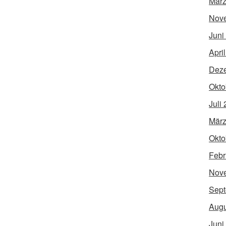
März
Nov
Juni
Apri
Dez
Okto
Juli
März
Okto
Febr
Nov
Sept
Augu
Juni