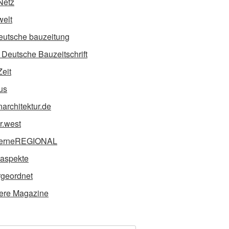
Netz
elt
eutsche bauzeitung
Deutsche Bauzeitschrift
Zeit
us
narchitektur.de
ur.west
erneREGIONAL
taspekte
geordnet
ere Magazine