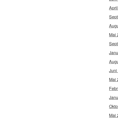
Apri
Sept
Augu
Mai 
Sept
Janu
Augu
Juni
Mai 
Febr
Janu
Okto
Mai 