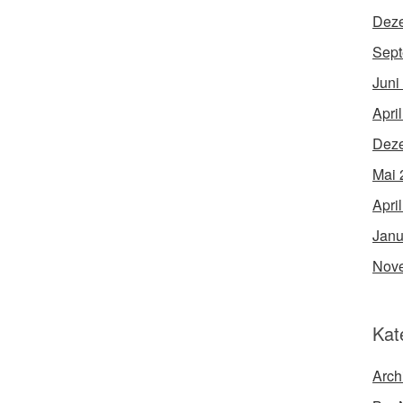
Dez
Sept
Juni
Apri
Dez
Mai 
Apri
Janu
Nov
Kat
Arch