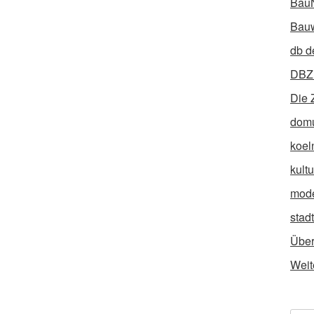
Bau
Bauw
db d
DBZ 
Die 
dom
koel
kult
mod
stad
Über
Weit