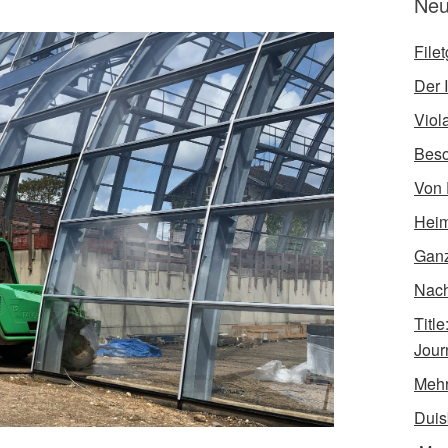
Neu
File
Der I
Viol
Bes
Von 
Heim
Ganz
Nach 
Titl
Jour
Mehr
Duis