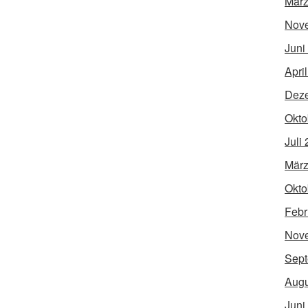
März
Nov
Juni
Apri
Dez
Okto
Juli
März
Okto
Febr
Nov
Sept
Augu
Juni