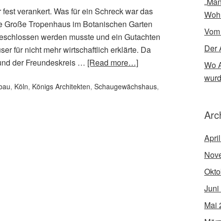
„Man
r fest verankert. Was für ein Schreck war das
Woh
ete Große Tropenhaus im Botanischen Garten
Vom
geschlossen werden musste und ein Gutachten
Der 
 für nicht mehr wirtschaftlich erklärte. Da
 und der Freundeskreis …
[Read more…]
Wo A
wur
bau
,
Köln
,
Königs Architekten
,
Schaugewächshaus
,
Arc
Apri
Nov
Okto
Juni
Mai 