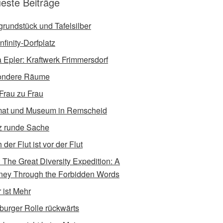
este Beiträge
tgrundstück und Tafelsilber
nfinity-Dorfplatz
a Epler: Kraftwerk Frimmersdorf
ondere Räume
Frau zu Frau
at und Museum in Remscheid
 runde Sache
der Flut ist vor der Flut
e: The Great Diversity Expedition: A
ney Through the Forbidden Words
 ist Mehr
burger Rolle rückwärts