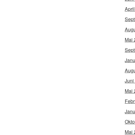
Apri
Sept
Augu
Mai 
Sept
Janu
Augu
Juni
Mai 
Febr
Janu
Okto
Mai 