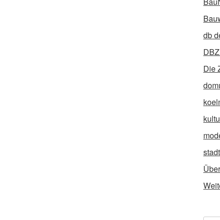
Bau
Bauw
db d
DBZ 
Die 
dom
koel
kult
mod
stad
Über
Weit