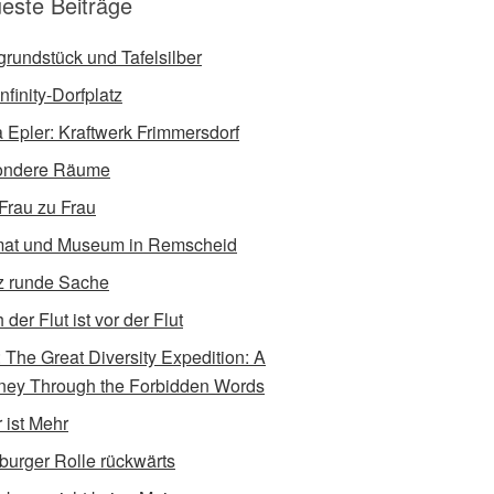
este Beiträge
tgrundstück und Tafelsilber
nfinity-Dorfplatz
a Epler: Kraftwerk Frimmersdorf
ondere Räume
Frau zu Frau
at und Museum in Remscheid
 runde Sache
der Flut ist vor der Flut
e: The Great Diversity Expedition: A
ney Through the Forbidden Words
 ist Mehr
burger Rolle rückwärts