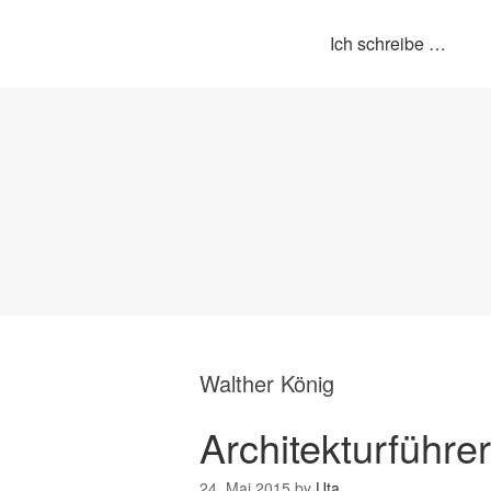
Ich schreibe …
Walther König
Architekturführ
24. Mai 2015
by
Uta