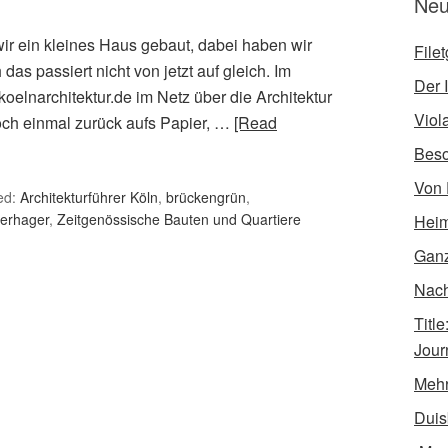
Neu
wir ein kleines Haus gebaut, dabei haben wir
File
as passiert nicht von jetzt auf gleich. Im
Der I
koelnarchitektur.de im Netz über die Architektur
Viol
noch einmal zurück aufs Papier, …
[Read
Bes
Von 
ed:
Architekturführer Köln
,
brückengrün
,
erhager
,
Zeitgenössische Bauten und Quartiere
Heim
Ganz
Nach 
Titl
Jour
Mehr
Duis