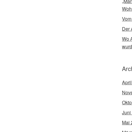
„Man
Woh
Vom
Der 
Wo A
wur
Arc
Apri
Nov
Okto
Juni
Mai 