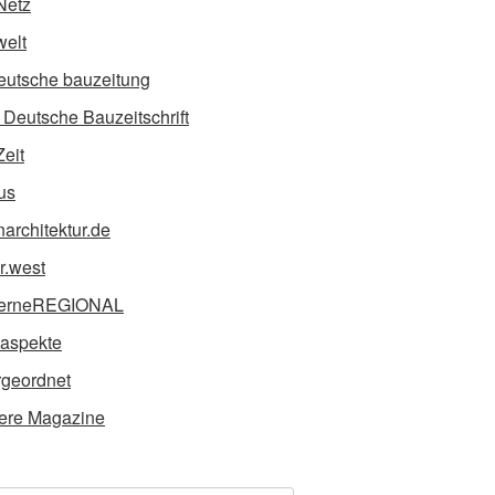
Netz
elt
eutsche bauzeitung
Deutsche Bauzeitschrift
Zeit
us
narchitektur.de
ur.west
erneREGIONAL
taspekte
geordnet
ere Magazine