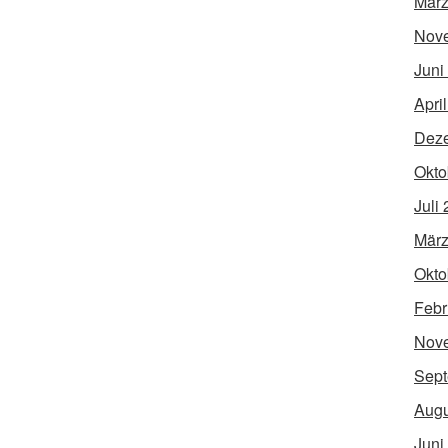
März
Nov
Juni
Apri
Dez
Okto
Juli
März
Okto
Febr
Nov
Sept
Augu
Juni