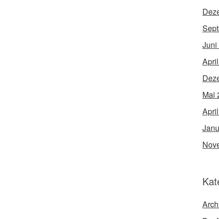
Dez
Sept
Juni
Apri
Dez
Mai 
Apri
Janu
Nov
Kat
Arch