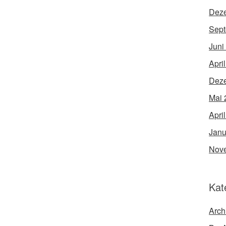
Dez
Sept
Juni
Apri
Dez
Mai 
Apri
Janu
Nov
Kat
Arch