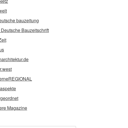
Netz
elt
eutsche bauzeitung
Deutsche Bauzeitschrift
Zeit
us
narchitektur.de
ur.west
erneREGIONAL
taspekte
geordnet
ere Magazine