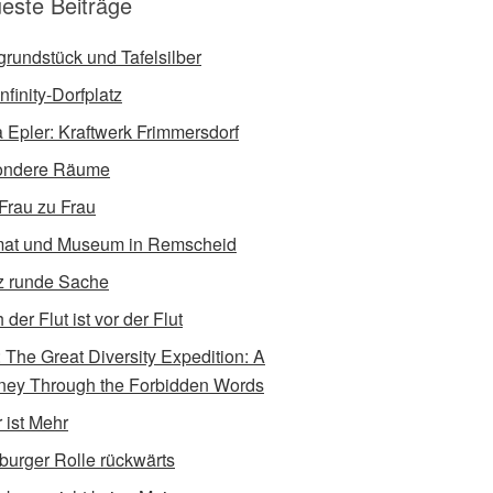
este Beiträge
tgrundstück und Tafelsilber
nfinity-Dorfplatz
a Epler: Kraftwerk Frimmersdorf
ondere Räume
Frau zu Frau
at und Museum in Remscheid
 runde Sache
der Flut ist vor der Flut
e: The Great Diversity Expedition: A
ney Through the Forbidden Words
 ist Mehr
burger Rolle rückwärts