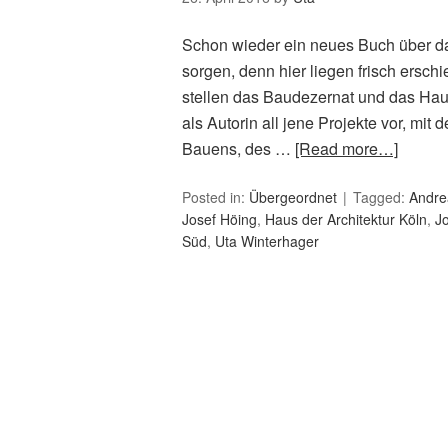
Schon wieder ein neues Buch über da
sorgen, denn hier liegen frisch ersch
stellen das Baudezernat und das Haus
als Autorin all jene Projekte vor, mi
Bauens, des …
[Read more…]
Posted in:
Übergeordnet
Tagged:
Andre
Josef Höing
,
Haus der Architektur Köln
,
Jo
Süd
,
Uta Winterhager