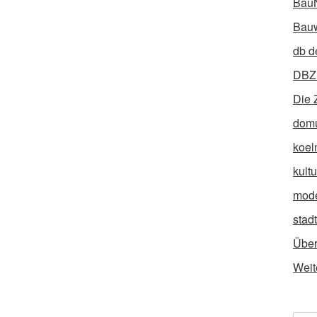
Bau
Bauw
db d
DBZ 
Die 
dom
koel
kult
mod
stad
Über
Weit