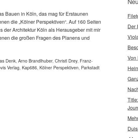
Neu
s Bauen in Köln, das mag für Erstaunen
File
ienen die „Kölner Perspektiven“. Auf 160 Seiten
Der I
 der Architektur Köln als Herausgeber mit mir
Viol
t denen die großen Fragen des Planens und
Bes
Von 
as Denk
,
Arno Brandlhuber
,
Christl Drey
,
Franz-
vis Verlag
,
Kap686
,
Kölner Perspektiven
,
Parkstadt
Heim
Ganz
Nach 
Titl
Jour
Mehr
Duis