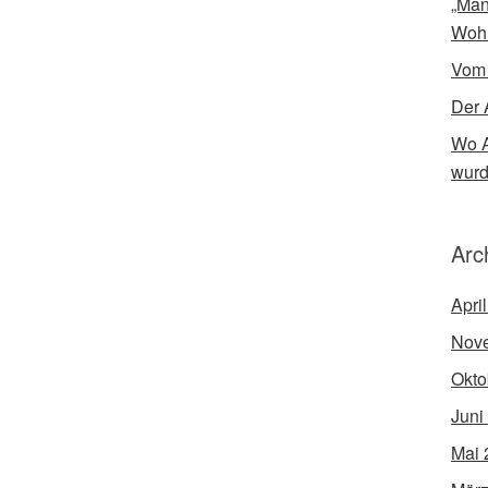
„Man
Woh
Vom
Der 
Wo A
wur
Arc
Apri
Nov
Okto
Juni
Mai 