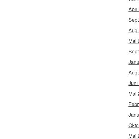
Apri
Sept
Augu
Mai 
Sept
Janu
Augu
Juni
Mai 
Febr
Janu
Okto
Mai 