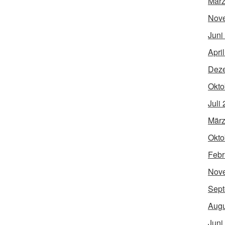
März
Nov
Juni
Apri
Dez
Okto
Juli
März
Okto
Febr
Nov
Sept
Augu
Juni