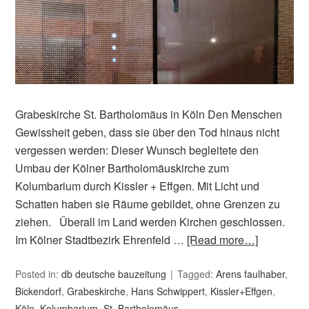
Grabeskirche St. Bartholomäus in Köln Den Menschen
Gewissheit geben, dass sie über den Tod hinaus nicht
vergessen werden: Dieser Wunsch begleitete den
Umbau der Kölner Bartholomäuskirche zum
Kolumbarium durch Kissler + Effgen. Mit Licht und
Schatten haben sie Räume gebildet, ohne Grenzen zu
ziehen. Überall im Land werden Kirchen geschlossen.
Im Kölner Stadtbezirk Ehrenfeld …
[Read more…]
Posted in:
db deutsche bauzeitung
Tagged:
Arens faulhaber
,
Bickendorf
,
Grabeskirche
,
Hans Schwippert
,
Kissler+Effgen
,
Köln
,
Kolumbarium
,
St. Bartholomäus