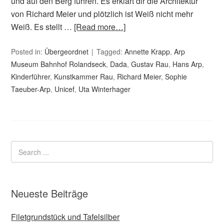
und auf den Berg führen. Es erklärt dir die Architektur
von Richard Meier und plötzlich ist Weiß nicht mehr
Weiß. Es stellt …
[Read more…]
Posted in:
Übergeordnet
Tagged:
Annette Krapp
,
Arp
Museum Bahnhof Rolandseck
,
Dada
,
Gustav Rau
,
Hans Arp
,
Kinderführer
,
Kunstkammer Rau
,
Richard Meier
,
Sophie
Taeuber-Arp
,
Unicef
,
Uta Winterhager
Neueste Beiträge
Filetgrundstück und Tafelsilber