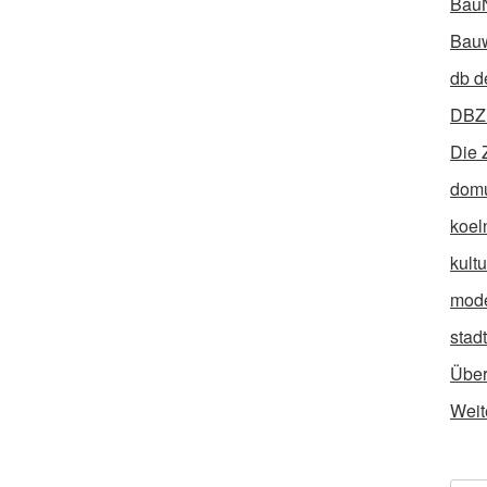
Bau
Bauw
db d
DBZ 
Die 
dom
koel
kult
mod
stad
Über
Weit