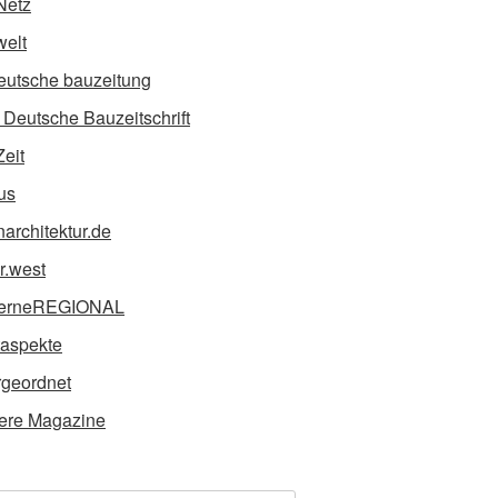
Netz
elt
eutsche bauzeitung
Deutsche Bauzeitschrift
Zeit
us
narchitektur.de
ur.west
erneREGIONAL
taspekte
geordnet
ere Magazine