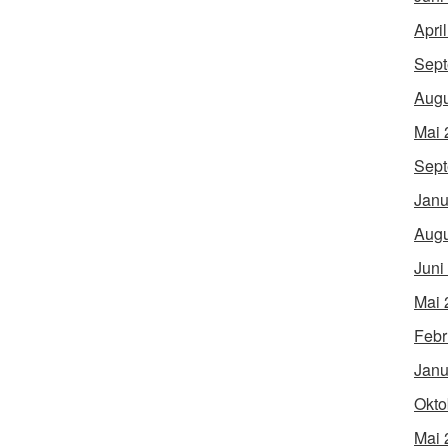
Apri
Sept
Augu
Mai 
Sept
Janu
Augu
Juni
Mai 
Febr
Janu
Okto
Mai 