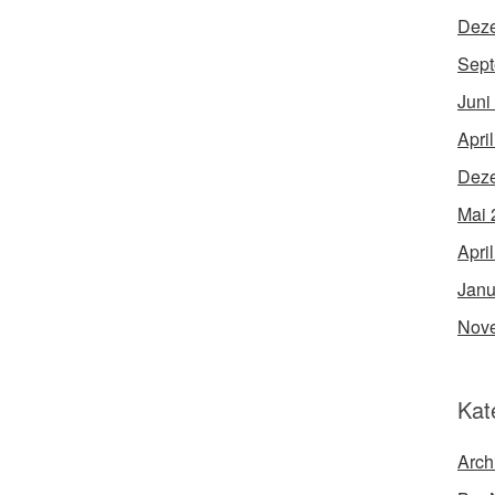
Dez
Sept
Juni
Apri
Dez
Mai 
Apri
Janu
Nov
Kat
Arch