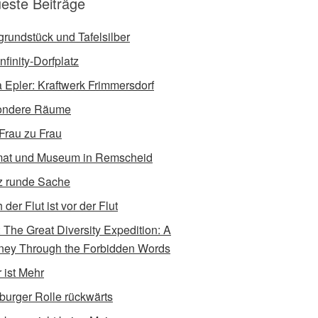
este Beiträge
tgrundstück und Tafelsilber
nfinity-Dorfplatz
a Epler: Kraftwerk Frimmersdorf
ondere Räume
Frau zu Frau
at und Museum in Remscheid
 runde Sache
der Flut ist vor der Flut
e: The Great Diversity Expedition: A
ney Through the Forbidden Words
 ist Mehr
burger Rolle rückwärts