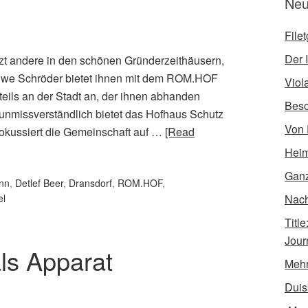
Neu
File
Der I
zt andere in den schönen Gründerzeithäusern,
Uwe Schröder bietet ihnen mit dem ROM.HOF
Viol
teils an der Stadt an, der ihnen abhanden
Bes
unmissverständlich bietet das Hofhaus Schutz
Von 
fokussiert die Gemeinschaft auf …
[Read
Heim
Ganz
nn
,
Detlef Beer
,
Dransdorf
,
ROM.HOF
,
el
Nach 
Titl
Jour
ls Apparat
Mehr
Duis