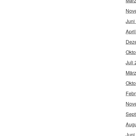
März
Nov
Juni
Apri
Dez
Okto
Juli
März
Okto
Febr
Nov
Sept
Augu
Juni