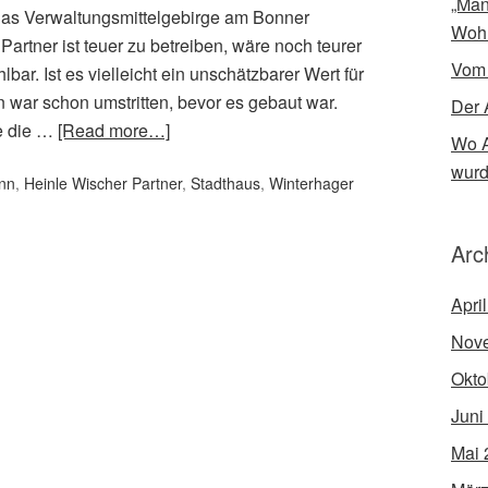
„Man
Das Verwaltungsmittelgebirge am Bonner
Woh
Partner ist teuer zu betreiben, wäre noch teurer
Vom
bar. Ist es vielleicht ein unschätzbarer Wert für
ar schon umstritten, bevor es gebaut war.
Der 
e die …
[Read more…]
Wo A
wur
nn
,
Heinle Wischer Partner
,
Stadthaus
,
Winterhager
Arc
Apri
Nov
Okto
Juni
Mai 