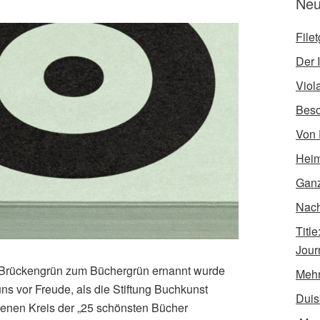
Neu
File
Der I
Viol
Bes
Von 
Heim
Ganz
Nach 
Titl
Jour
 Brückengrün zum Büchergrün ernannt wurde
Mehr
s vor Freude, als die Stiftung Buchkunst
Duis
esenen Kreis der „25 schönsten Bücher