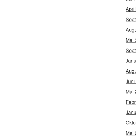
Apri
Sept
Augu
Mai 
Sept
Janu
Augu
Juni
Mai 
Febr
Janu
Okto
Mai 