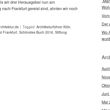
„Man
ls wir drei Herausgeber nun am
Woh
nach Frankfurt gereist sind, ahnten wir noch
Vom
Der 
rchitektur.de
Tagged:
Architketurführer Köln
,
Wo A
 Frankfurt
,
Schönstes Buch 2016
,
Stiftung
wur
Arc
Apri
Nov
Okto
Juni
Mai 