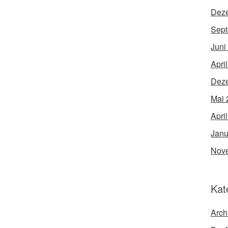
Dez
Sept
Juni
Apri
Dez
Mai 
Apri
Janu
Nov
Kat
Arch