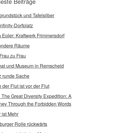
este Beiträge
tgrundstück und Tafelsilber
nfinity-Dorfplatz
a Epler: Kraftwerk Frimmersdorf
ondere Räume
Frau zu Frau
at und Museum in Remscheid
 runde Sache
der Flut ist vor der Flut
e: The Great Diversity Expedition: A
ney Through the Forbidden Words
 ist Mehr
burger Rolle rückwärts