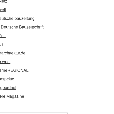
Netz
elt
eutsche bauzeitung
Deutsche Bauzeitschrift
Zeit
us
narchitektur.de
ur.west
erneREGIONAL
taspekte
geordnet
ere Magazine