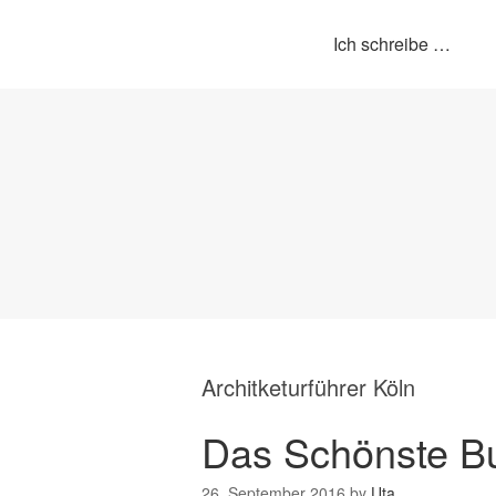
Ich schreibe …
Architketurführer Köln
Das Schönste B
26. September 2016
by
Uta