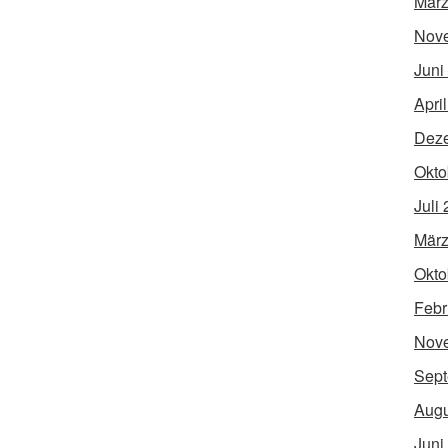
März
Nov
Juni
Apri
Dez
Okto
Juli
März
Okto
Febr
Nov
Sept
Augu
Juni