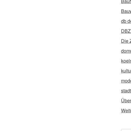
Bau
Bauw
db d
DBZ 
Die 
dom
koel
kult
mod
stad
Über
Weit