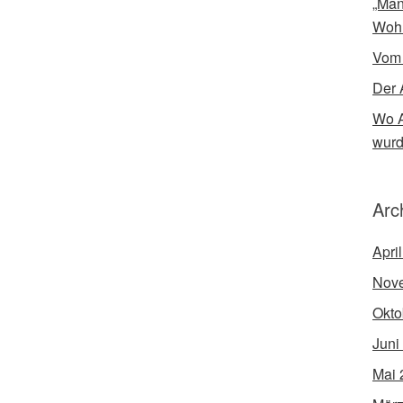
„Man
Woh
Vom
Der 
Wo A
wur
Arc
Apri
Nov
Okto
Juni
Mai 