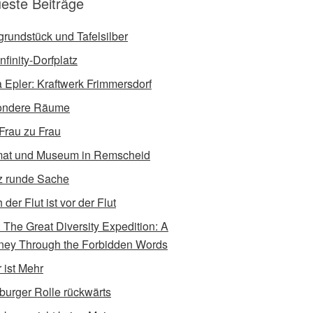
este Beiträge
tgrundstück und Tafelsilber
nfinity-Dorfplatz
a Epler: Kraftwerk Frimmersdorf
ondere Räume
Frau zu Frau
at und Museum in Remscheid
 runde Sache
der Flut ist vor der Flut
e: The Great Diversity Expedition: A
ney Through the Forbidden Words
 ist Mehr
burger Rolle rückwärts