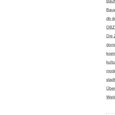
Bau
Bauw
db d
DBZ 
Die 
dom
koel
kult
mod
stad
Über
Weit