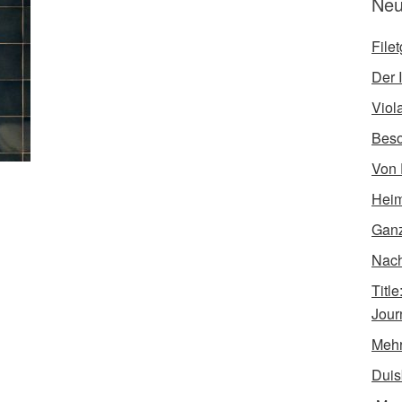
Neu
File
Der I
Viol
Bes
Von 
Heim
Ganz
Nach 
Titl
Jour
Mehr
Duis