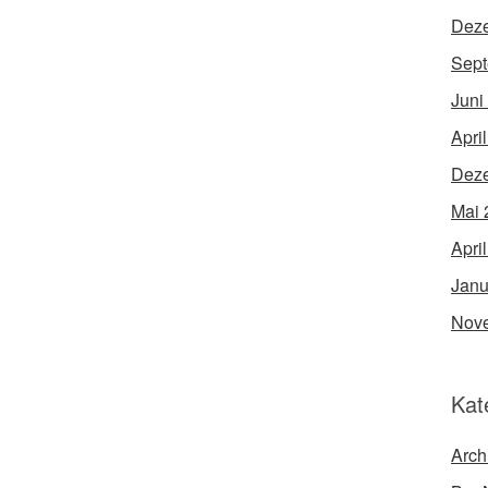
Dez
Sept
Juni
Apri
Dez
Mai 
Apri
Janu
Nov
Kat
Arch