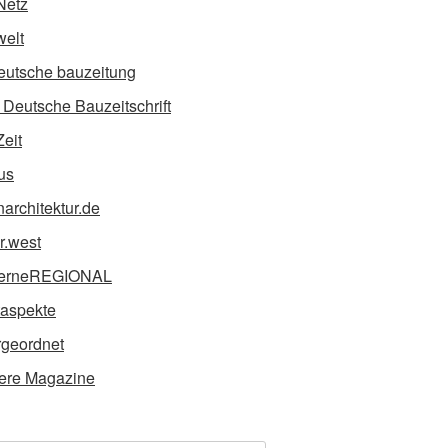
Netz
elt
eutsche bauzeitung
Deutsche Bauzeitschrift
Zeit
us
narchitektur.de
ur.west
erneREGIONAL
taspekte
geordnet
ere Magazine