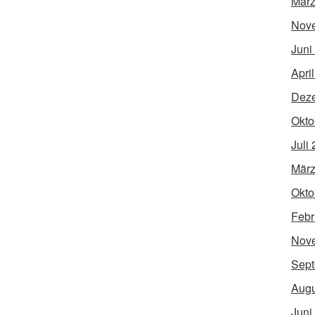
März
Nov
Juni
Apri
Dez
Okto
Juli
März
Okto
Febr
Nov
Sept
Augu
Juni