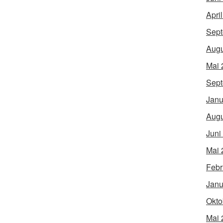
Apri
Sept
Augu
Mai 
Sept
Janu
Augu
Juni
Mai 
Febr
Janu
Okto
Mai 