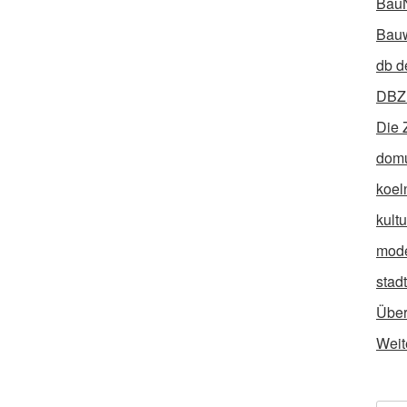
Bau
Bauw
db d
DBZ 
Die 
dom
koel
kult
mod
stad
Über
Weit