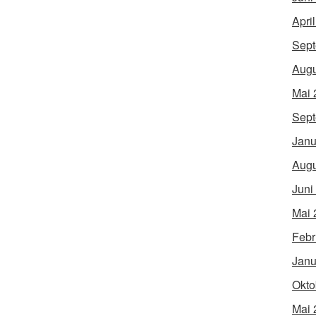
Apri
Sept
Augu
Mai 
Sept
Janu
Augu
Juni
Mai 
Febr
Janu
Okto
Mai 