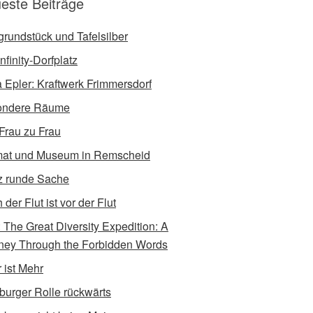
este Beiträge
tgrundstück und Tafelsilber
nfinity-Dorfplatz
a Epler: Kraftwerk Frimmersdorf
ondere Räume
Frau zu Frau
at und Museum in Remscheid
 runde Sache
der Flut ist vor der Flut
e: The Great Diversity Expedition: A
ney Through the Forbidden Words
 ist Mehr
burger Rolle rückwärts