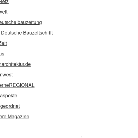
Netz
elt
eutsche bauzeitung
Deutsche Bauzeitschrift
Zeit
us
narchitektur.de
ur.west
erneREGIONAL
taspekte
geordnet
ere Magazine