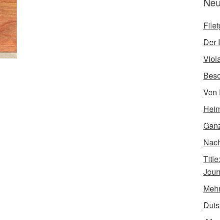
Neu
File
Der I
Viol
Bes
Von 
Heim
Ganz
Nach 
Titl
Jour
Mehr
Duis