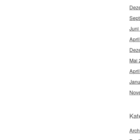
Dez
Sept
Juni
Apri
Dez
Mai 
Apri
Janu
Nov
Kat
Arch