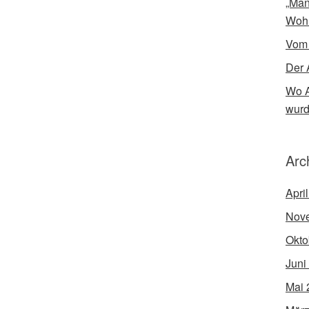
„Man
Woh
Vom
Der 
Wo A
wur
Arc
Apri
Nov
Okto
Juni
Mai 