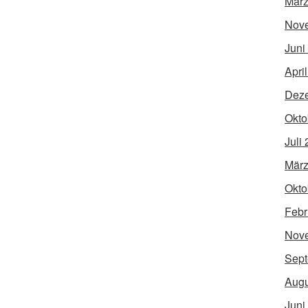
März
Nov
Juni
Apri
Dez
Okto
Juli
März
Okto
Febr
Nov
Sept
Augu
Juni