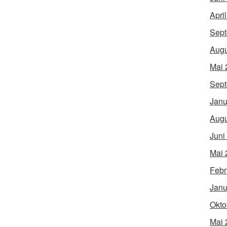
Apri
Sept
Augu
Mai 
Sept
Janu
Augu
Juni
Mai 
Febr
Janu
Okto
Mai 