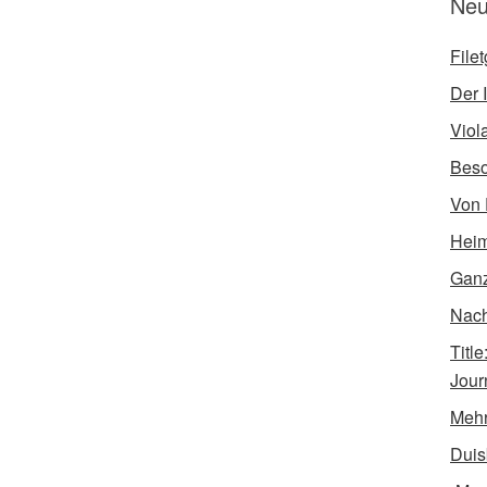
Neu
File
Der I
Viol
Bes
Von 
Heim
Ganz
Nach 
Titl
Jour
Mehr
Duis