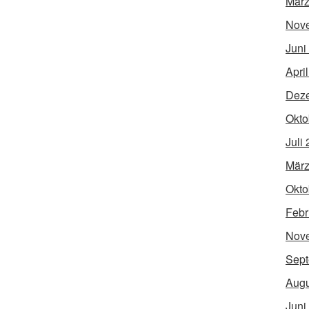
März
Nov
Juni
Apri
Dez
Okto
Juli
März
Okto
Febr
Nov
Sept
Augu
Juni