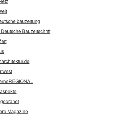
Netz
elt
eutsche bauzeitung
Deutsche Bauzeitschrift
Zeit
us
narchitektur.de
ur.west
erneREGIONAL
taspekte
geordnet
ere Magazine