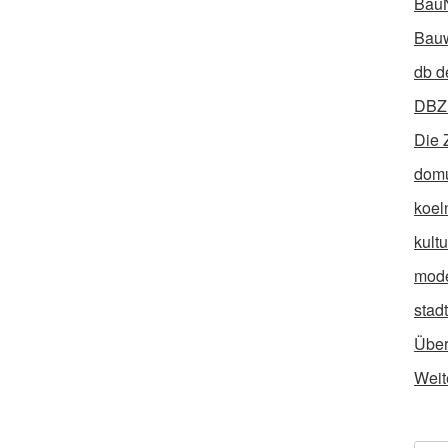
Bau
Bauw
db d
DBZ 
Die 
dom
koel
kult
mod
stad
Über
Weit