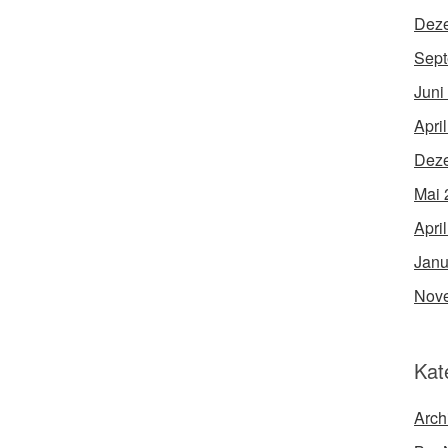
Dez
Sept
Juni
Apri
Dez
Mai 
Apri
Janu
Nov
Kat
Arch