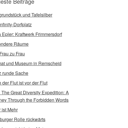
este Beiträge
tgrundstück und Tafelsilber
nfinity-Dorfplatz
a Epler: Kraftwerk Frimmersdorf
ondere Räume
Frau zu Frau
at und Museum in Remscheid
 runde Sache
der Flut ist vor der Flut
e: The Great Diversity Expedition: A
ney Through the Forbidden Words
 ist Mehr
burger Rolle rückwärts