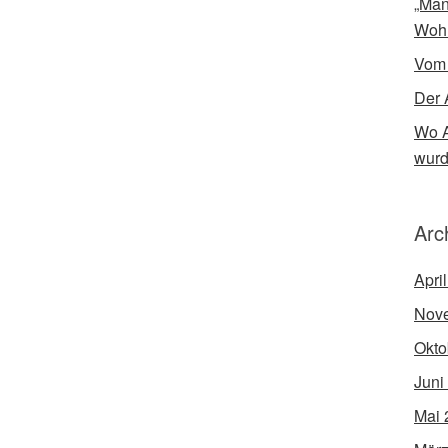
„Man
Woh
Vom
Der 
Wo A
wur
Arc
Apri
Nov
Okto
Juni
Mai 