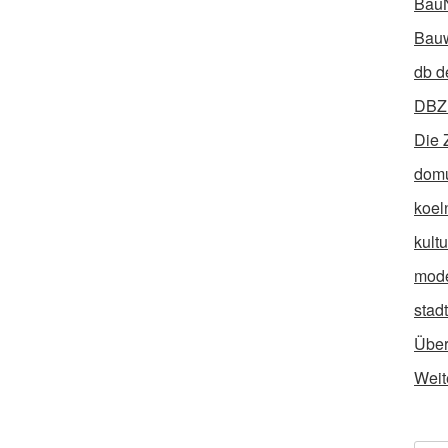
Bau
Bauw
db d
DBZ 
Die 
dom
koel
kult
mod
stad
Über
Weit