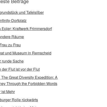
este Beiträge
tgrundstück und Tafelsilber
nfinity-Dorfplatz
a Epler: Kraftwerk Frimmersdorf
ondere Räume
Frau zu Frau
at und Museum in Remscheid
 runde Sache
der Flut ist vor der Flut
e: The Great Diversity Expedition: A
ney Through the Forbidden Words
 ist Mehr
burger Rolle rückwärts