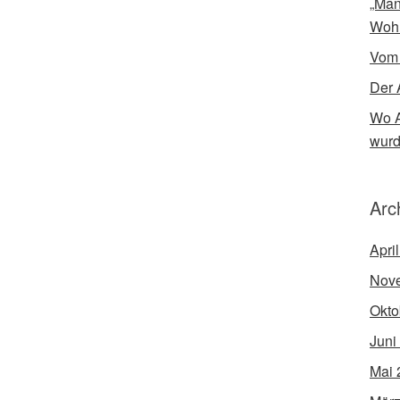
„Man
Woh
Vom
Der 
Wo A
wur
Arc
Apri
Nov
Okto
Juni
Mai 