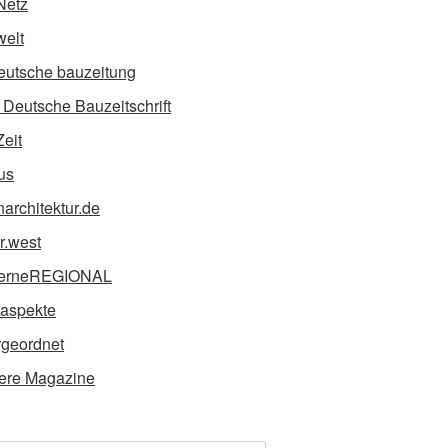
Netz
elt
eutsche bauzeitung
Deutsche Bauzeitschrift
Zeit
us
narchitektur.de
ur.west
erneREGIONAL
taspekte
geordnet
ere Magazine