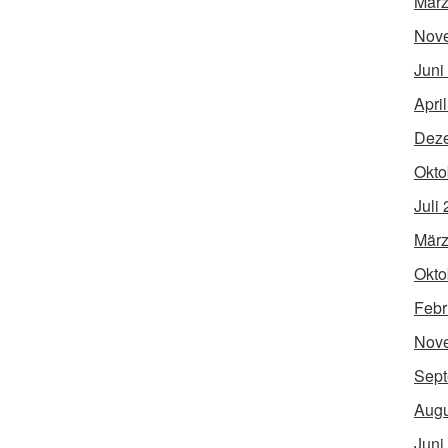
März
Nov
Juni
Apri
Dez
Okto
Juli
März
Okto
Febr
Nov
Sept
Augu
Juni