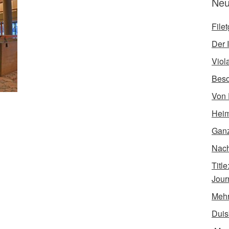
Neu
File
Der I
Viol
Bes
Von 
Heim
Ganz
Nach 
Titl
Jour
Mehr
Duis