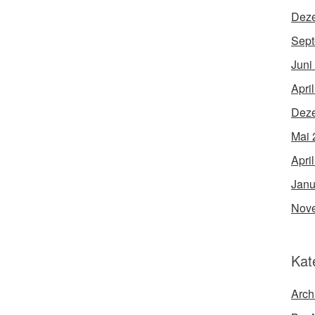
Dez
Sept
Juni
Apri
Dez
Mai 
Apri
Janu
Nov
Kat
Arch