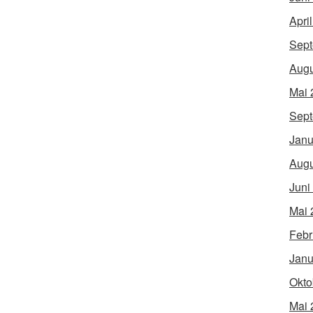
Apri
Sept
Augu
Mai 
Sept
Janu
Augu
Juni
Mai 
Febr
Janu
Okto
Mai 