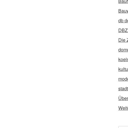
Bau
Bauw
db d
DBZ 
Die 
dom
koel
kult
mod
stad
Über
Weit