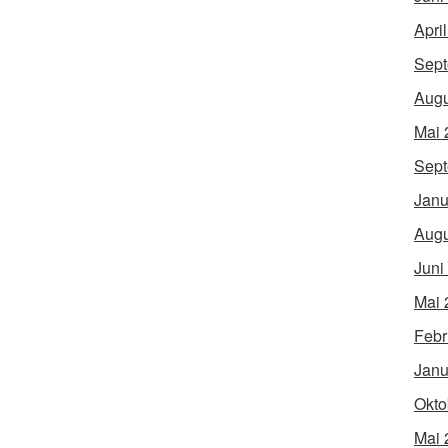
Apri
Sept
Augu
Mai 
Sept
Janu
Augu
Juni
Mai 
Febr
Janu
Okto
Mai 