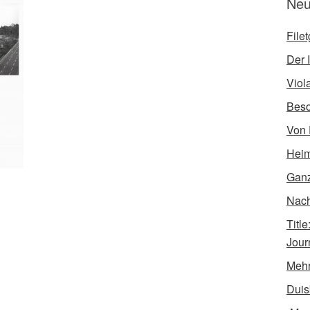
Neu
File
Der I
Viol
Bes
Von 
Heim
Ganz
Nach 
Titl
Jour
Mehr
Duis