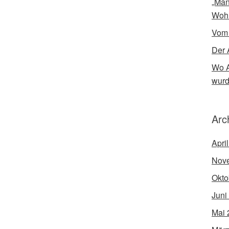
„Man
Woh
Vom
Der 
Wo A
wur
Arc
Apri
Nov
Okto
Juni
Mai 