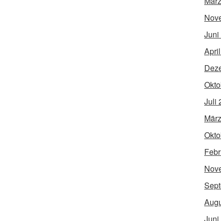
März
Nov
Juni
Apri
Dez
Okto
Juli
März
Okto
Febr
Nov
Sept
Augu
Juni