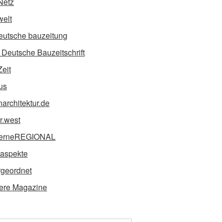
Netz
elt
eutsche bauzeitung
Deutsche Bauzeitschrift
Zeit
us
narchitektur.de
ur.west
erneREGIONAL
taspekte
geordnet
ere Magazine