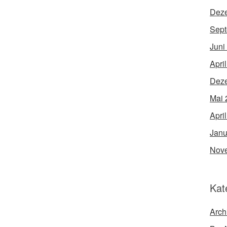
Dez
Sept
Juni
Apri
Dez
Mai 
Apri
Janu
Nov
Kat
Arch