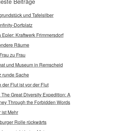
este Beiträge
tgrundstück und Tafelsilber
nfinity-Dorfplatz
a Epler: Kraftwerk Frimmersdorf
ondere Räume
Frau zu Frau
at und Museum in Remscheid
 runde Sache
der Flut ist vor der Flut
e: The Great Diversity Expedition: A
ney Through the Forbidden Words
 ist Mehr
burger Rolle rückwärts