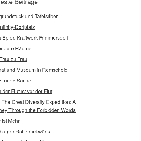
este Beiträge
tgrundstück und Tafelsilber
nfinity-Dorfplatz
a Epler: Kraftwerk Frimmersdorf
ondere Räume
Frau zu Frau
at und Museum in Remscheid
 runde Sache
der Flut ist vor der Flut
e: The Great Diversity Expedition: A
ney Through the Forbidden Words
 ist Mehr
burger Rolle rückwärts