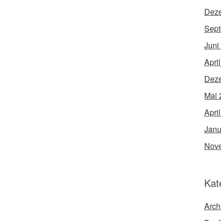
Dez
Sept
Juni
Apri
Dez
Mai 
Apri
Janu
Nov
Kat
Arch