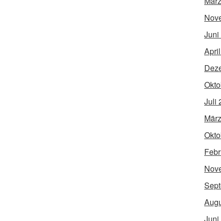
März
Nov
Juni
Apri
Dez
Okto
Juli
März
Okto
Febr
Nov
Sept
Augu
Juni