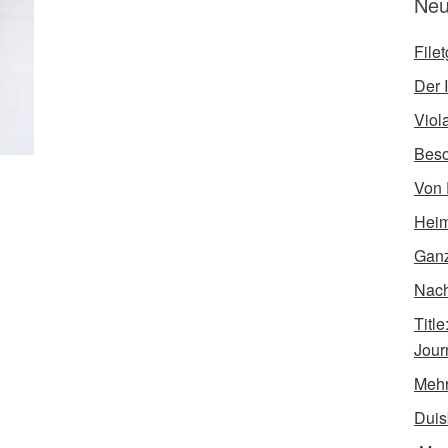
Neu
File
Der I
Viol
Bes
Von 
Heim
Ganz
Nach 
Titl
Jour
Mehr
Duis