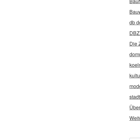
Bau
Bauw
db d
DBZ 
Die 
dom
koel
kult
mod
stad
Über
Weit