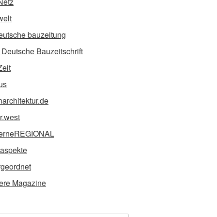
Netz
elt
eutsche bauzeitung
Deutsche Bauzeitschrift
Zeit
us
narchitektur.de
ur.west
erneREGIONAL
taspekte
geordnet
ere Magazine