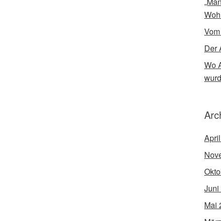
„Man
Woh
Vom
Der 
Wo A
wur
Arc
Apri
Nov
Okto
Juni
Mai 