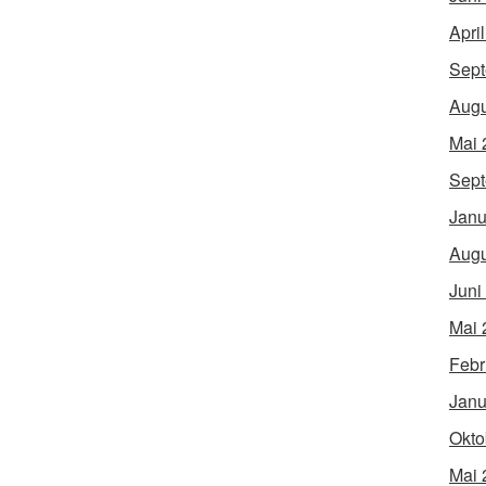
Apri
Sept
Augu
Mai 
Sept
Janu
Augu
Juni
Mai 
Febr
Janu
Okto
Mai 